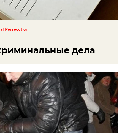
cal Persecution
криминальные дела