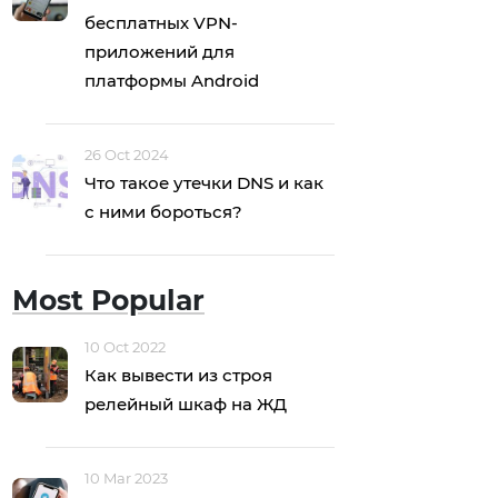
бесплатных VPN-
приложений для
платформы Android
26 Oct 2024
Что такое утечки DNS и как
с ними бороться?
Most Popular
10 Oct 2022
Как вывести из строя
релейный шкаф на ЖД
10 Mar 2023