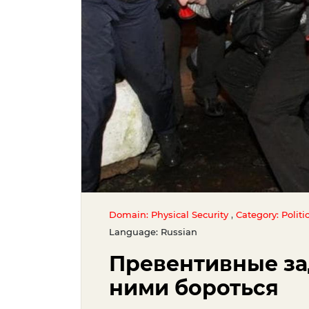
,
Domain: Physical Security
Category: Politi
Language: Russian
Превентивные за
ними бороться