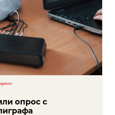
rogation
или опрос с
лиграфа