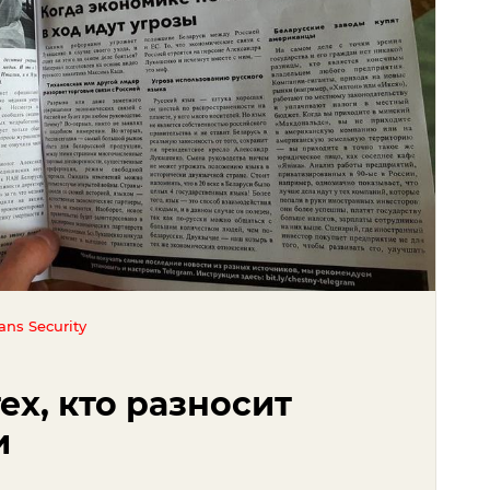
ans Security
ех, кто разносит
и