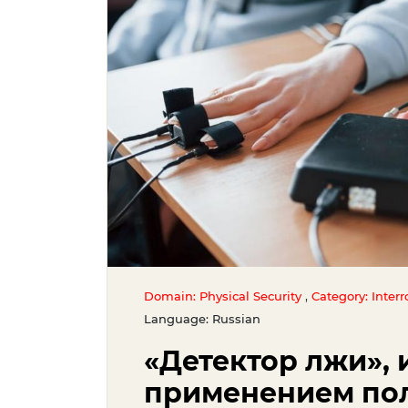
,
Domain: Physical Security
Category: Inter
Language: Russian
«Детектор лжи», 
применением по