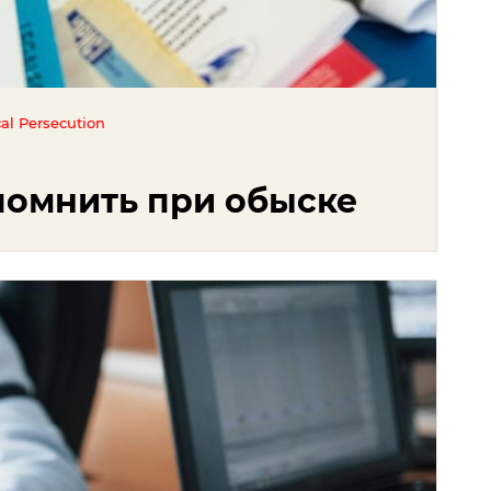
cal Persecution
помнить при обыске