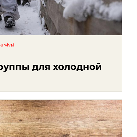
urvival
руппы для холодной