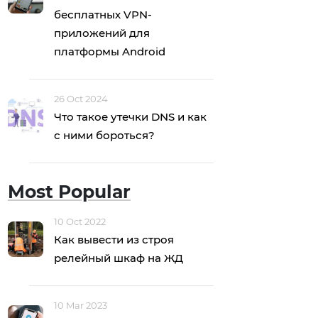
бесплатных VPN-
приложений для
платформы Android
26 Oct 2024
Что такое утечки DNS и как
с ними бороться?
Most Popular
10 Oct 2022
Как вывести из строя
релейный шкаф на ЖД
10 Mar 2023