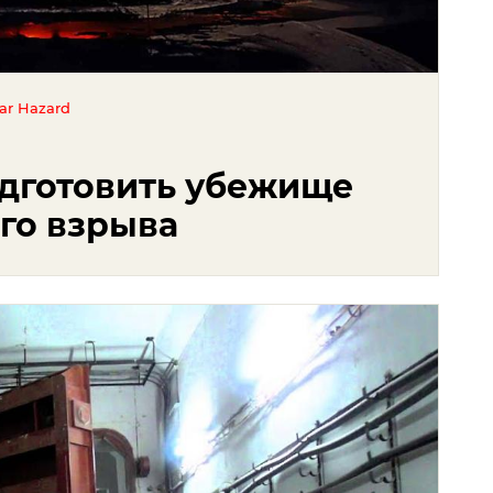
ear Hazard
одготовить убежище
го взрыва