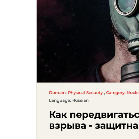
,
Domain: Physical Security
Category: Nucl
Language: Russian
Как передвигатьс
взрыва - защитн