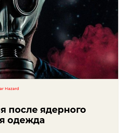
ear Hazard
я после ядерного
ая одежда