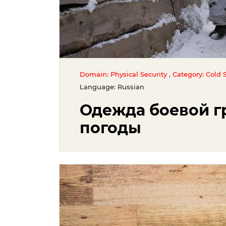
,
Domain: Physical Security
Category: Cold S
Language: Russian
Одежда боевой г
погоды