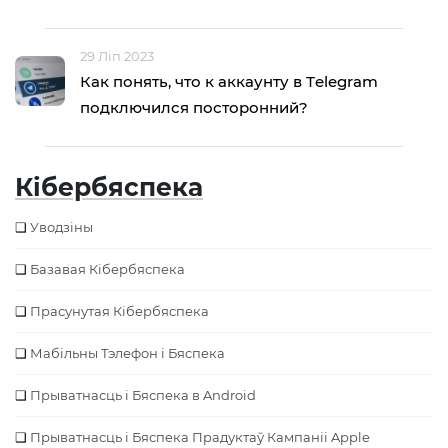
29 Ліп 2023
Как понять, что к аккаунту в Тelegram
подключился посторонний?
Кібербяспека
Уводзіны
Базавая Кібербяспека
Прасунутая Кібербяспека
Мабільны Тэлефон і Бяспека
Прыватнасць і Бяспека в Android
Прыватнасць і Бяспека Прадуктаў Кампаніі Apple