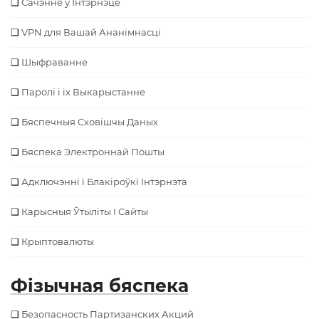
Сачэнне ў Інтэрнэце
VPN для Вашай Ананімнасці
Шыфраванне
Паролі і іх Выкарыстанне
Бяспечныя Сховішчы Даных
Бяспека Электроннай Пошты
Адключэнні і Блакіроўкі Інтэрнэта
Карысныя Ўтыліты І Сайты
Крыптовалюты
Фізычная бяспека
Безопасность Партизанских Акций