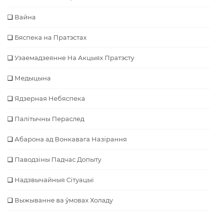
Вайна
Бяспека на Пратэстах
Узаемадзеянне На Акцыях Пратэсту
Медыцына
Ядзерная Небяспека
Палітычны Пераслед
Абарона ад Вонкавага Назірання
Паводзіны Падчас Допыту
Надзвычайныя Сітуацыі
Выжыванне ва ўмовах Холаду