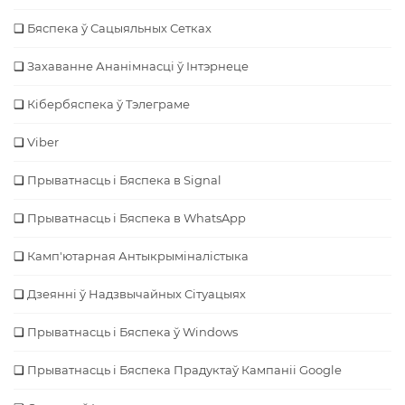
Бяспека ў Сацыяльных Сетках
Захаванне Ананімнасці ў Інтэрнеце
Кібербяспека ў Тэлеграме
Viber
Прыватнасць і Бяспека в Signal
Прыватнасць і Бяспека в WhatsApp
Камп'ютарная Антыкрыміналістыка
Дзеянні ў Надзвычайных Сітуацыях
Прыватнасць і Бяспека ў Windows
Прыватнасць і Бяспека Прадуктаў Кампаніі Google