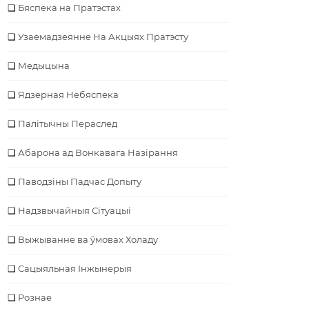
Бяспека на Пратэстах
Узаемадзеянне На Акцыях Пратэсту
Медыцына
Ядзерная Небяспека
Палітычны Пераслед
Абарона ад Вонкавага Назірання
Паводзіны Падчас Допыту
Надзвычайныя Сітуацыі
Выжыванне ва ўмовах Холаду
Cацыяльная Інжынерыя
Рознае