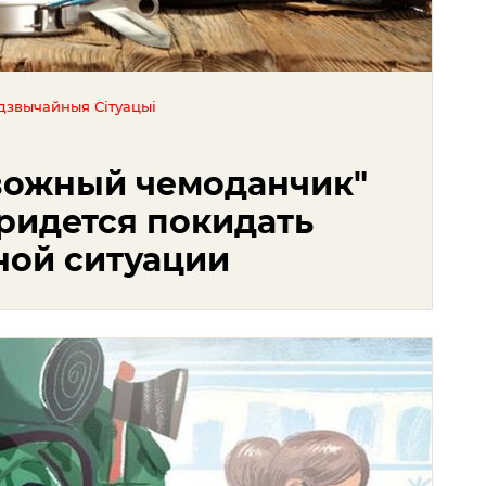
дзвычайныя Сітуацыі
евожный чемоданчик"
придется покидать
ной ситуации