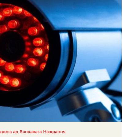
арона ад Вонкавага Назірання