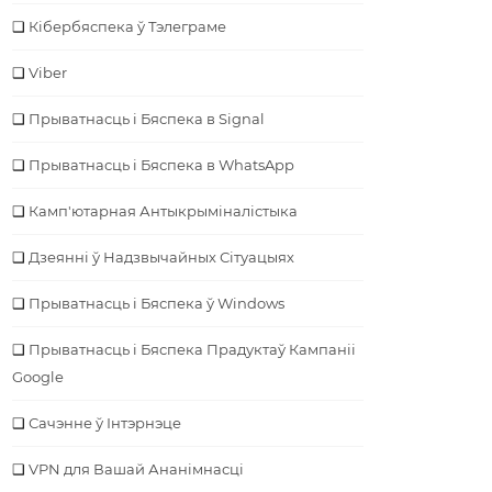
Кібербяспека ў Тэлеграме
Viber
Прыватнасць і Бяспека в Signal
Прыватнасць і Бяспека в WhatsApp
Камп'ютарная Антыкрыміналістыка
Дзеянні ў Надзвычайных Сітуацыях
Прыватнасць і Бяспека ў Windows
Прыватнасць і Бяспека Прадуктаў Кампаніі
Google
Сачэнне ў Інтэрнэце
VPN для Вашай Ананімнасці