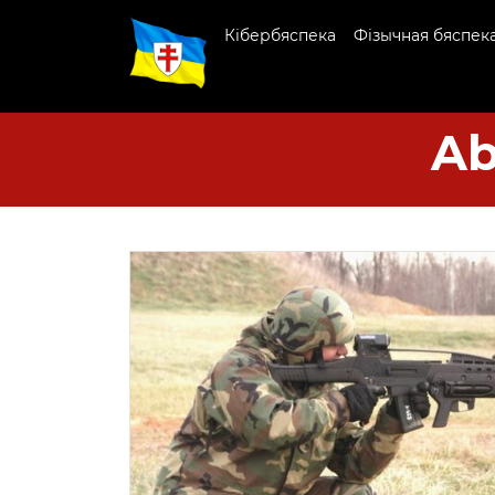
Кібербяспека
Фізычная бяспек
Ab