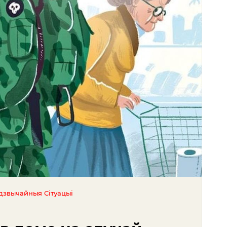
дзвычайныя Сітуацыі