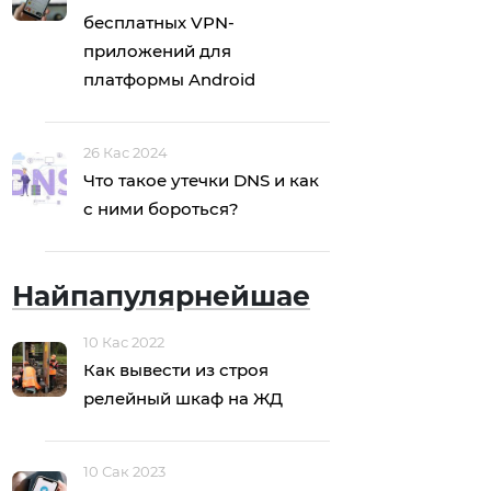
бесплатных VPN-
приложений для
платформы Android
26 Кас 2024
Что такое утечки DNS и как
с ними бороться?
Найпапулярнейшае
10 Кас 2022
Как вывести из строя
релейный шкаф на ЖД
10 Сак 2023