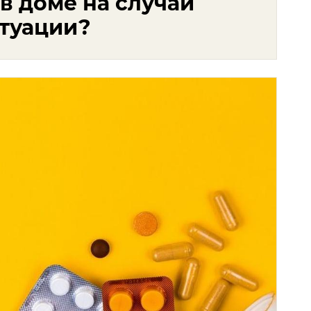
в доме на случай
туации?