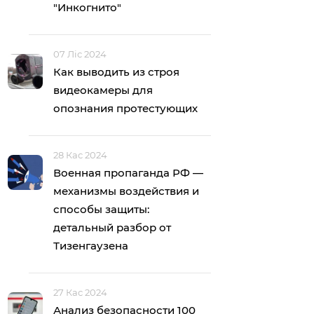
"Инкогнито"
07 Ліс 2024
Как выводить из строя
видеокамеры для
опознания протестующих
28 Кас 2024
Военная пропаганда РФ —
механизмы воздействия и
способы защиты:
детальный разбор от
Тизенгаузена
27 Кас 2024
Анализ безопасности 100