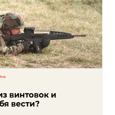
йна
из винтовок и
ебя вести?