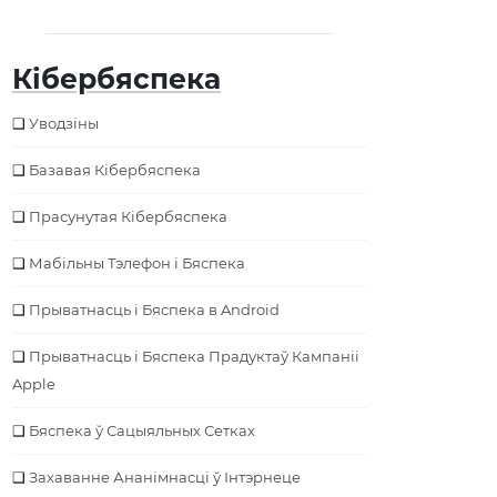
Кібербяспека
Уводзіны
Базавая Кібербяспека
Прасунутая Кібербяспека
Мабільны Тэлефон і Бяспека
Прыватнасць і Бяспека в Android
Прыватнасць і Бяспека Прадуктаў Кампаніі
Apple
Бяспека ў Сацыяльных Сетках
Захаванне Ананімнасці ў Інтэрнеце