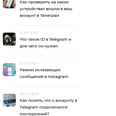
Как проверить на каких
устройствах вошли в ваш
аккаунт в Телеграм
11 Ліп 2022
Что такое ID в Telegram и
для чего он нужен
10 Сту 2024
Режим исчезающих
сообщений в Instagram
29 Ліп 2023
Как понять, что к аккаунту в
Тelegram подключился
посторонний?