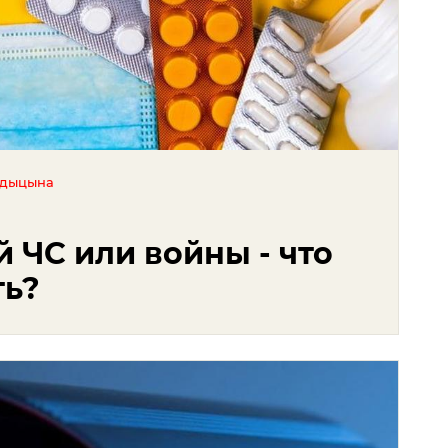
едыцына
й ЧС или войны - что
ть?