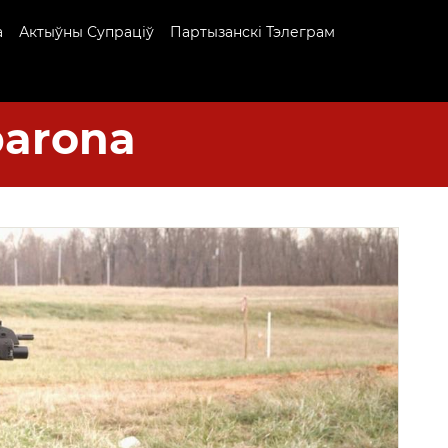
а
Актыўны Супраціў
Партызанскі Тэлеграм
arona