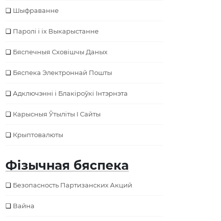
Шыфраванне
Паролі і іх Выкарыстанне
Бяспечныя Сховішчы Даных
Бяспека Электроннай Пошты
Адключэнні і Блакіроўкі Інтэрнэта
Карысныя Ўтыліты І Сайты
Крыптовалюты
Фізычная бяспека
Безопасность Партизанских Акций
Вайна