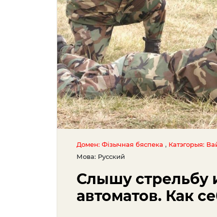
,
Домен: Фізычная бяспека
Катэгорыя: Ва
Мова: Русский
Слышу стрельбу 
автоматов. Как с