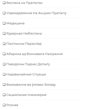
Бяспека на Пратэстах
Узаемадзеянне На Акцыях Пратэсту
Медыцына
Ядзерная Небяспека
Палітычны Пераслед
Абарона ад Вонкавага Назірання
Паводзіны Падчас Допыту
Надзвычайныя Сітуацыі
Выжыванне ва ўмовах Холаду
Cацыяльная Інжынерыя
Рознае