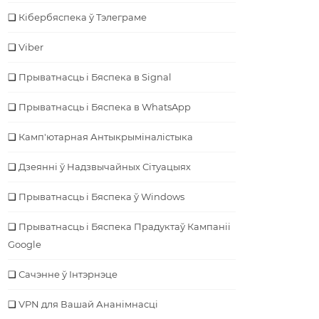
Кібербяспека ў Тэлеграме
Viber
Прыватнасць і Бяспека в Signal
Прыватнасць і Бяспека в WhatsApp
Камп'ютарная Антыкрыміналістыка
Дзеянні ў Надзвычайных Сітуацыях
Прыватнасць і Бяспека ў Windows
Прыватнасць і Бяспека Прадуктаў Кампаніі
Google
Сачэнне ў Інтэрнэце
VPN для Вашай Ананімнасці