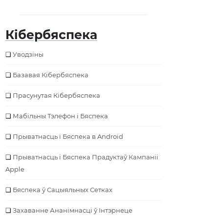
Кібербяспека
Уводзіны
Базавая Кібербяспека
Прасунутая Кібербяспека
Мабільны Тэлефон і Бяспека
Прыватнасць і Бяспека в Android
Прыватнасць і Бяспека Прадуктаў Кампаніі
Apple
Бяспека ў Сацыяльных Сетках
Захаванне Ананімнасці ў Інтэрнеце