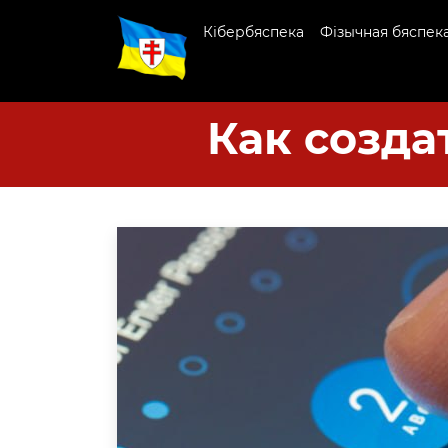
Кібербяспека
Фізычная бяспек
Как созда