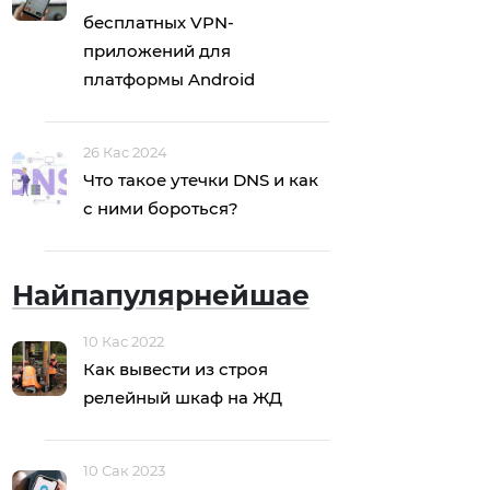
бесплатных VPN-
приложений для
платформы Android
26 Кас 2024
Что такое утечки DNS и как
с ними бороться?
Найпапулярнейшае
10 Кас 2022
Как вывести из строя
релейный шкаф на ЖД
10 Сак 2023