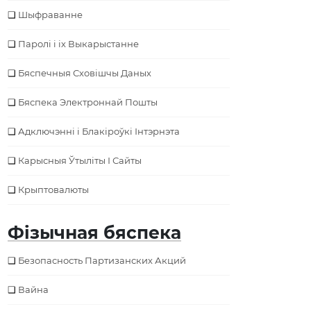
Шыфраванне
Паролі і іх Выкарыстанне
Бяспечныя Сховішчы Даных
Бяспека Электроннай Пошты
Адключэнні і Блакіроўкі Інтэрнэта
Карысныя Ўтыліты І Сайты
Крыптовалюты
Фізычная бяспека
Безопасность Партизанских Акций
Вайна