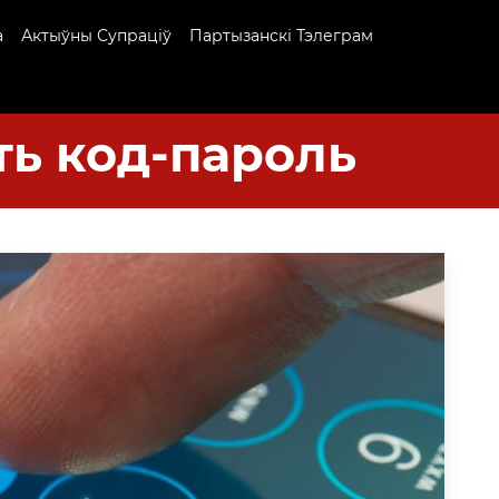
а
Актыўны Супраціў
Партызанскі Тэлеграм
ть код-пароль