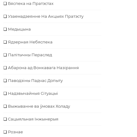
Бяспека на Пратэстах
Узаемадзеянне На Акцыях Пратэсту
Медыцына
Ядзерная Небяспека
Палітычны Пераслед
Абарона ад Вонкавага Назірання
Паводзіны Падчас Допыту
Надзвычайныя Сітуацыі
Выжыванне ва ўмовах Холаду
Cацыяльная Інжынерыя
Рознае