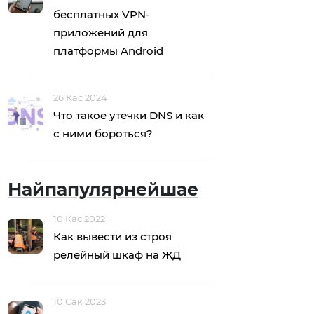
бесплатных VPN-
приложений для
платформы Android
26 Кас 2024
Что такое утечки DNS и как
с ними бороться?
Найпапулярнейшае
10 Кас 2022
Как вывести из строя
релейный шкаф на ЖД
10 Сак 2023