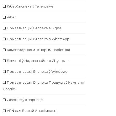
Кібербяспека ў Тэлеграме
Viber
Прыватнасць і Бяспека в Signal
Прыватнасць і Бяспека в WhatsApp
Камп'ютарная Антыкрыміналістыка
Дзеянні ў Надзвычайных Сітуацыях
Прыватнасць і Бяспека ў Windows
Прыватнасць і Бяспека Прадуктаў Кампаніі
Google
Сачэнне ў Інтэрнэце
VPN для Вашай Ананімнасці