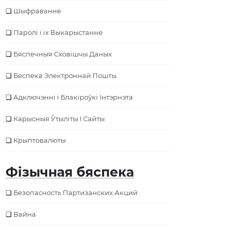
Шыфраванне
Паролі і іх Выкарыстанне
Бяспечныя Сховішчы Даных
Бяспека Электроннай Пошты
Адключэнні і Блакіроўкі Інтэрнэта
Карысныя Ўтыліты І Сайты
Крыптовалюты
Фізычная бяспека
Безопасность Партизанских Акций
Вайна