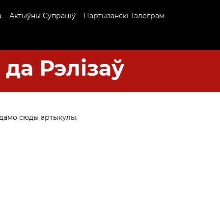
а
Актыўны Супраціў
Партызанскі Тэлеграм
 да Рэлізаў
адамо сюды артыкулы.