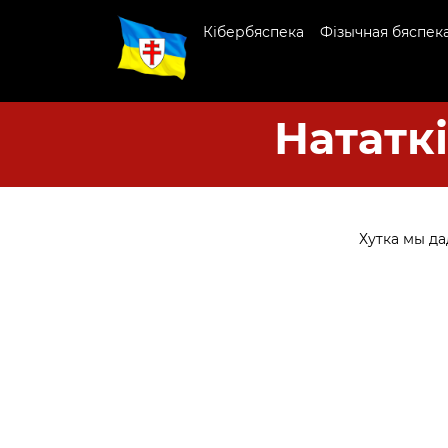
Кібербяспека
Фізычная бяспек
Нататкі
Хутка мы д