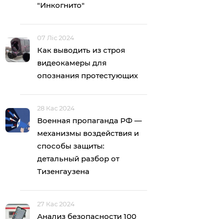
"Инкогнито"
07 Ліс 2024
Как выводить из строя
видеокамеры для
опознания протестующих
28 Кас 2024
Военная пропаганда РФ —
механизмы воздействия и
способы защиты:
детальный разбор от
Тизенгаузена
27 Кас 2024
Анализ безопасности 100