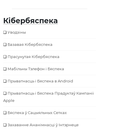
Кібербяспека
Уводзіны
Базавая Кібербяспека
Прасунутая Кібербяспека
Мабільны Тэлефон і Бяспека
Прыватнасць і Бяспека в Android
Прыватнасць і Бяспека Прадуктаў Кампаніі
Apple
Бяспека ў Сацыяльных Сетках
Захаванне Ананімнасці ў Інтэрнеце