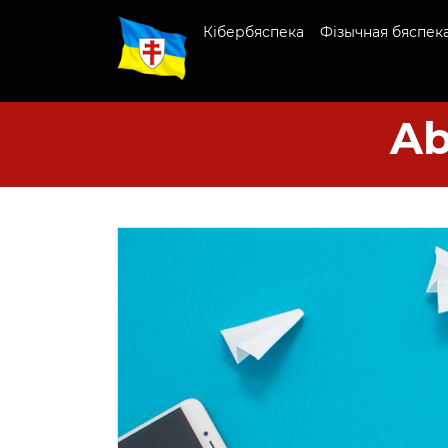
Кібербяспека
Фізычная бяспек
Ab