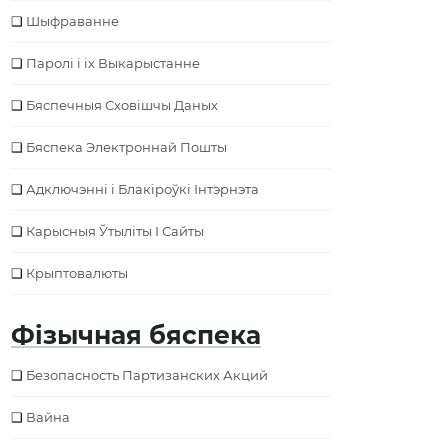
Шыфраванне
Паролі і іх Выкарыстанне
Бяспечныя Сховішчы Даных
Бяспека Электроннай Пошты
Адключэнні і Блакіроўкі Інтэрнэта
Карысныя Ўтыліты І Сайты
Крыптовалюты
Фізычная бяспека
Безопасность Партизанских Акций
Вайна