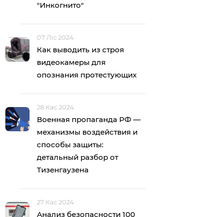
"Инкогнито"
07 Ліс 2024
Как выводить из строя
видеокамеры для
опознания протестующих
28 Кас 2024
Военная пропаганда РФ —
механизмы воздействия и
способы защиты:
детальный разбор от
Тизенгаузена
27 Кас 2024
Анализ безопасности 100