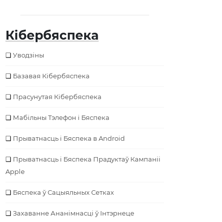
Кібербяспека
Уводзіны
Базавая Кібербяспека
Прасунутая Кібербяспека
Мабільны Тэлефон і Бяспека
Прыватнасць і Бяспека в Android
Прыватнасць і Бяспека Прадуктаў Кампаніі
Apple
Бяспека ў Сацыяльных Сетках
Захаванне Ананімнасці ў Інтэрнеце