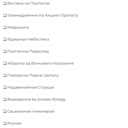
Бяспека на Пратэстах
Узаемадзеянне На Акцыях Пратэсту
Медыцына
Ядзерная Небяспека
Палітычны Пераслед
Абарона ад Вонкавага Назірання
Паводзіны Падчас Допыту
Надзвычайныя Сітуацыі
Выжыванне ва ўмовах Холаду
Cацыяльная Інжынерыя
Рознае