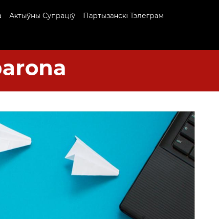
а
Актыўны Супраціў
Партызанскі Тэлеграм
arona