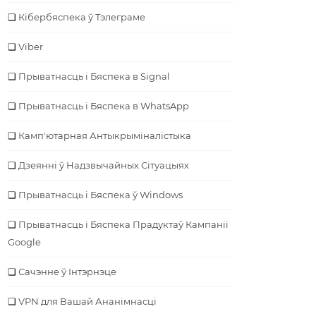
Кібербяспека ў Тэлеграме
Viber
Прыватнасць і Бяспека в Signal
Прыватнасць і Бяспека в WhatsApp
Камп'ютарная Антыкрыміналістыка
Дзеянні ў Надзвычайных Сітуацыях
Прыватнасць і Бяспека ў Windows
Прыватнасць і Бяспека Прадуктаў Кампаніі
Google
Сачэнне ў Інтэрнэце
VPN для Вашай Ананімнасці