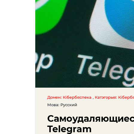
,
Домен: Кібербяспека
Катэгорыя: Кіберб
Мова: Русский
Самоудаляющиес
Telegram