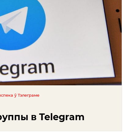
яспека ў Тэлеграме
руппы в Telegram