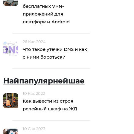
бесплатных VPN-
приложений для
платформы Android
26 Кас 2024
Что такое утечки DNS и как
с ними бороться?
Найпапулярнейшае
10 Кас 2022
Как вывести из строя
релейный шкаф на ЖД
10 Сак 2023