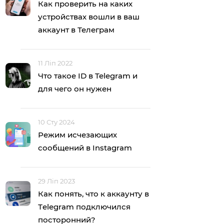
Как проверить на каких
устройствах вошли в ваш
аккаунт в Телеграм
11 Ліп 2022
Что такое ID в Telegram и
для чего он нужен
10 Сту 2024
Режим исчезающих
сообщений в Instagram
29 Ліп 2023
Как понять, что к аккаунту в
Тelegram подключился
посторонний?