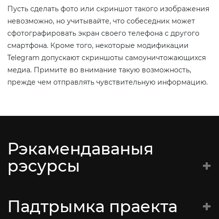
Пусть сделать фото или скриншот такого изображения
невозможно, но учитывайте, что собеседник может
сфотографировать экран своего телефона с другого
смартфона. Кроме того, некоторые модификации
Telegram допускают скриншоты самоуничтожающихся
медиа. Примите во внимание такую возможность,
прежде чем отправлять чувствительную информацию.
Рэкамендаваныя
рэсурсы
Батальён Кастуся Каліноўскага
Падтрымка праекта
Супраціў
CyberBeaver – консультации по цифровой