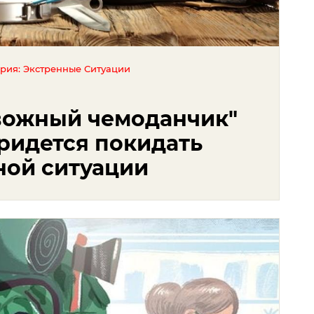
ория: Экстренные Ситуации
евожный чемоданчик"
придется покидать
ной ситуации