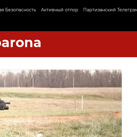
я Безопасность
Активный отпор
Партизанский Телегра
arona