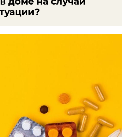
в доме на случай
туации?