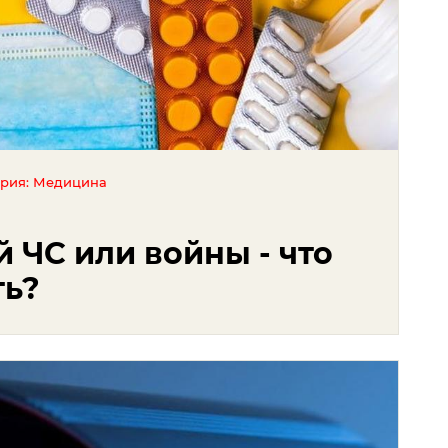
ория: Медицина
й ЧС или войны - что
ть?