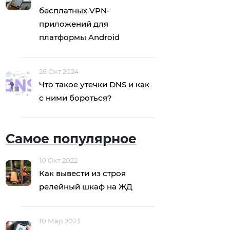
бесплатных VPN-
приложений для
платформы Android
26 Окт 2024
Что такое утечки DNS и как
с ними бороться?
Самое популярное
10 Окт 2022
Как вывести из строя
релейный шкаф на ЖД
10 Мар 2023