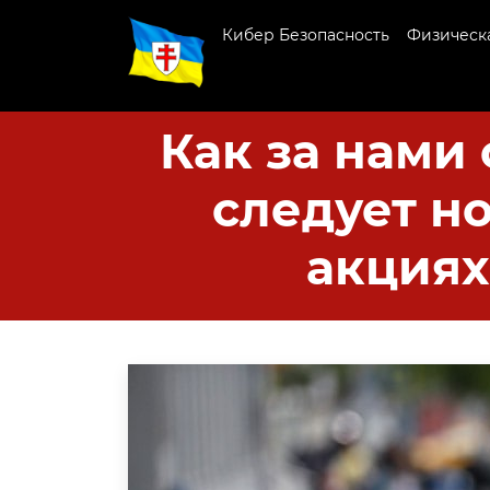
Кибер Безопасность
Физическа
Как за нами
следует н
акциях