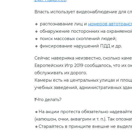
Власть использует видеонаблюдение для 
🔹 распознавание лиц и
номеров автотранс
🔹 обнаружение посторонних на охраняемо
🔹 поиск массовых скоплений людей;
🔹 фиксирование нарушений ПДД и др.
Сейчас наверняка неизвестно, сколько каме
Европейских Игр 2019 сообщалось, что их 
обслуживать их дорого.
Камеры есть на центральных улицах и площа
учебных заведений, административных здани
❗️Что делать?
🔹На акции протеста обязательно надевайт
(капюшон, очки, аквагрим и т. п.). Так опоз
🔹Старайтесь в принципе внешне не выделя