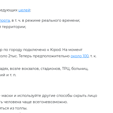
следующих
целей
:
порта
, в т. ч. в режиме реального времени;
й территории;
р по городу подключено к Kipod. На момент
около 2тыс. Теперь предположительно
около 100
, т. к.
дях, возле вокзалов, стадионов, ТРЦ, больниц,
й и т. п.
е маски и используйте другие способы скрыть лицо
нать человека чаще всегоневозможно.
ться из толпы.