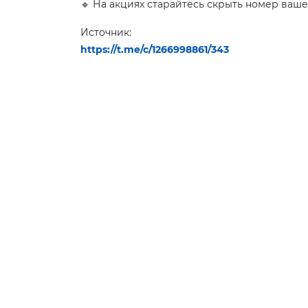
🔹 На акциях старайтесь скрыть номер ваше
Источник:
https://t.me/c/1266998861/343