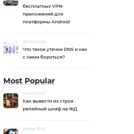
бесплатных VPN-
приложений для
платформы Android
26 Oct 2024
Что такое утечки DNS и как
с ними бороться?
Most Popular
10 Oct 2022
Как вывести из строя
релейный шкаф на ЖД
10 Mar 2023