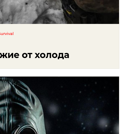
urvival
жие от холода