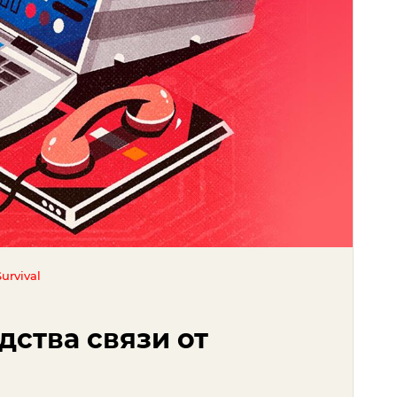
urvival
дства связи от