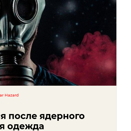
ear Hazard
я после ядерного
ая одежда