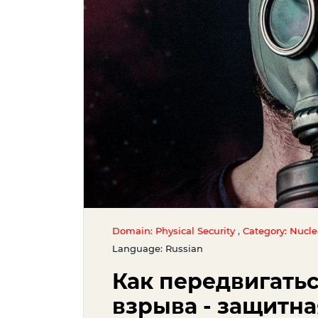
,
Domain: Physical Security
Category: Nucl
Language: Russian
Как передвигатьс
взрыва - защитн