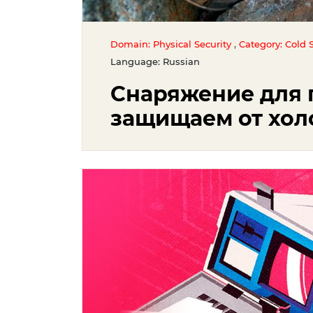
,
Domain: Physical Security
Category: Cold S
Language: Russian
Снаряжение для 
защищаем от хол