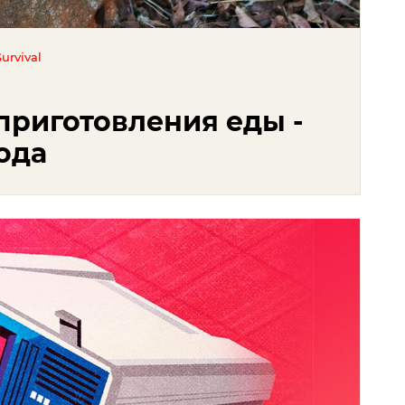
urvival
приготовления еды -
ода