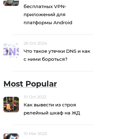
бесплатных VPN-
приложений для
платформы Android
26 Oct 2024
Что такое утечки DNS и как
с ними бороться?
Most Popular
10 Oct 2022
Как вывести из строя
релейный шкаф на ЖД
10 Mar 2023