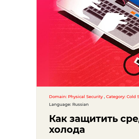
,
Domain: Physical Security
Category: Cold S
Language: Russian
Как защитить сре
холода