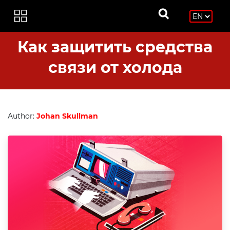
Как защитить средства
связи от холода
Author:
Johan Skullman