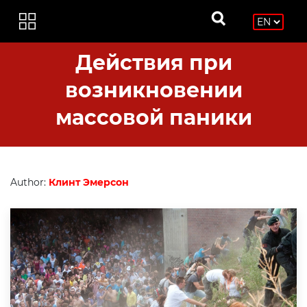
Действия при
возникновении
массовой паники
Author:
Клинт Эмерсон