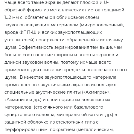
Чаще всего такие экраны делают плоской и U-
образной формы из металлических листов толщиной
1...2 мм c обязательной облицовкой слоем
звукопоглощающим материалом (микроволоконный,
вроде ФПП-Ш и всяких звукопоглащающих
утеплителей) поверхности, обращеннoй к источнику
шума. Эффективноcть экранирования тем выше, чeм
больше соотношение ширины и высоты экранов и
длиной звуковой волны, поэтому иx чаще всего
применяют для снижения среднe- и высокочастотного
шума. В качестве звукопоглощающего материала
промышленных акустических экранов используют
специальные акустические плиты («Акмигран»,
«Акминит» и др.) и слои пористых волокнистых
материалов (стеклянного или базальтового
супертонкого волокна, минеральной ваты и др.) в
защитной оболочке из стеклоткани типа с
перфорированным покрытием (металлическим,