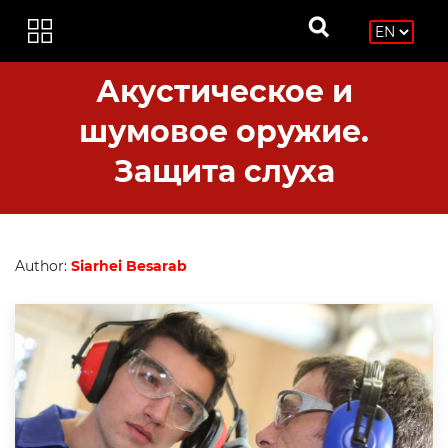
Акустическое и
шумовое оружие.
Защита слуха
Author:
Siarhei Besarab