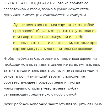
ПЫТАТЬСЯ ЕЕ ПОДХВАТИТЬ! - это не граната со
слезоточивым газом, взрыв в руках может стать
причиной ампутации конечностей и контузии.
Лучше всего попытаться спрятаться за любой
преградой/отбежать от гранаты за угол здания
или накрыть ее тканью/сумкой и т.п. Не
использовать пластиковые вещи, которые при
взрыве могут дать дополнительные осколки.
Чтобы избежать баротравмы от перепада давления
необходимо выравнивать давление во время взрыва:
затыкать уши и закрывать рот или не затыкать уши и
открыть рот. Наилучший вариант: положение
соответствующее процессу зевания, когда
максимально открыта «евстахиева труба»,
связывающая среднее ухо с носоглоткой.
Даже ребенок наверное знает, что для защиты от шума