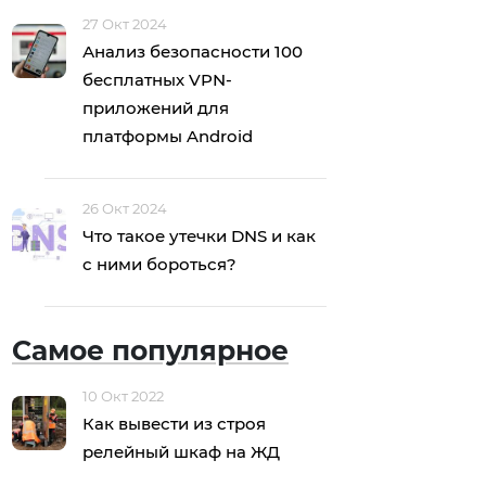
27 Окт 2024
Анализ безопасности 100
бесплатных VPN-
приложений для
платформы Android
26 Окт 2024
Что такое утечки DNS и как
с ними бороться?
Самое популярное
10 Окт 2022
Как вывести из строя
релейный шкаф на ЖД