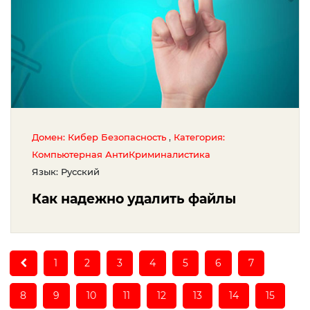
,
Домен: Кибер Безопасность
Категория:
Компьютерная АнтиКриминалистика
Язык: Русский
Как надежно удалить файлы
1
2
3
4
5
6
7
8
9
10
11
12
13
14
15