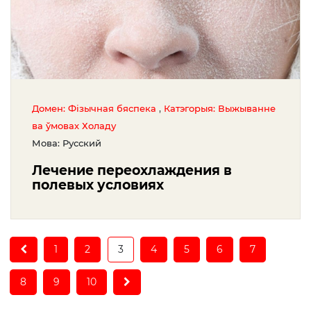
,
Домен: Фізычная бяспека
Катэгорыя: Выжыванне
ва ўмовах Холаду
Мова: Русский
Лечение переохлаждения в
полевых условиях
(current)
1
2
3
4
5
6
7
8
9
10