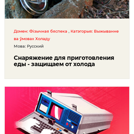
,
Домен: Фізычная бяспека
Катэгорыя: Выжыванне
ва ўмовах Холаду
Мова: Русский
Снаряжение для приготовления
еды - защищаем от холода