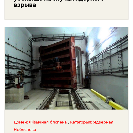
взрыва
,
Домен: Фізычная бяспека
Катэгорыя: Ядзерная
Небяспека