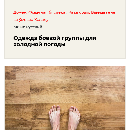
,
Домен: Фізычная бяспека
Катэгорыя: Выжыванне
ва ўмовах Холаду
Мова: Русский
Одежда боевой группы для
холодной погоды