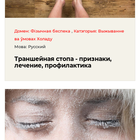
,
Домен: Фізычная бяспека
Катэгорыя: Выжыванне
ва ўмовах Холаду
Мова: Русский
Траншейная стопа - признаки,
лечение, профилактика