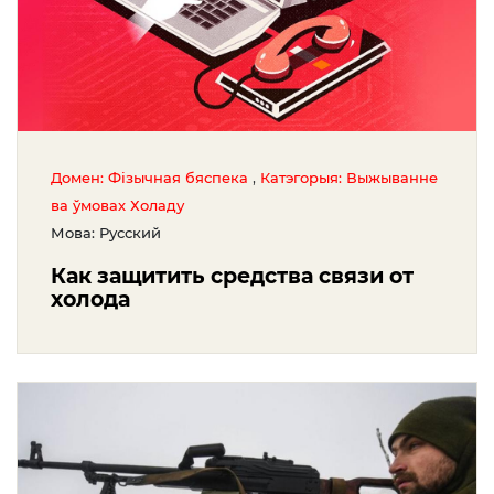
,
Домен: Фізычная бяспека
Катэгорыя: Выжыванне
ва ўмовах Холаду
Мова: Русский
Как защитить средства связи от
холода