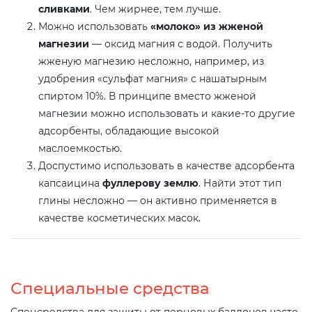
сливками
. Чем жирнее, тем лучше.
Можно использовать
«молоко» из жженой
магнезии
— оксид магния с водой. Получить
жженую магнезию несложно, например, из
удобрения «сульфат магния» с нашатырным
спиртом 10%. В принципе вместо жженой
магнезии можно использовать и какие-то другие
адсорбенты, обладающие высокой
маслоемкостью.
Доспустимо использовать в качестве адсорбента
капсаицина
фуллерову землю
. Найти этот тип
глины несложно — он активно применяется в
качестве косметических масок.
Специальные средства
Спецсредства для защиты от перцовых баллонов часто