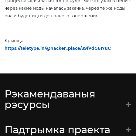
процессе скачивания Tor не будет менять узлы в цепи -
через какие ноды началась закачка, через те же ноды
она и будет идти до полного завершения.
Крыніца:
https://teletype.in/@hacker_place/39fPdG617uC
Рэкамендаваныя
рэсурсы
Батальён Кастуся Каліноўскага
Падтрымка праекта
Супраціў