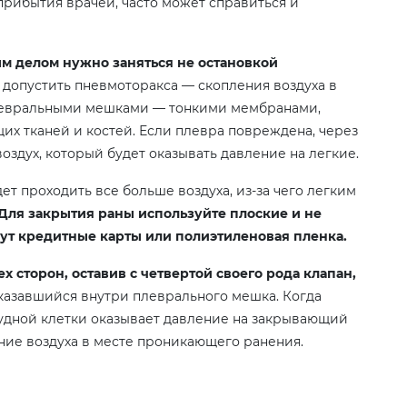
прибытия врачей, часто может справиться и
м делом нужно заняться не остановкой
е допустить пневмоторакса — скопления воздуха в
левральными мешками — тонкими мембранами,
х тканей и костей. Если плевра повреждена, через
здух, который будет оказывать давление на легкие.
т проходить все больше воздуха, из-за чего легким
Для закрытия раны используйте плоские и не
т кредитные карты или полиэтиленовая пленка.
х сторон, оставив с четвертой своего рода клапан,
казавшийся внутри плеврального мешка. Когда
удной клетки оказывает давление на закрывающий
ние воздуха в месте проникающего ранения.