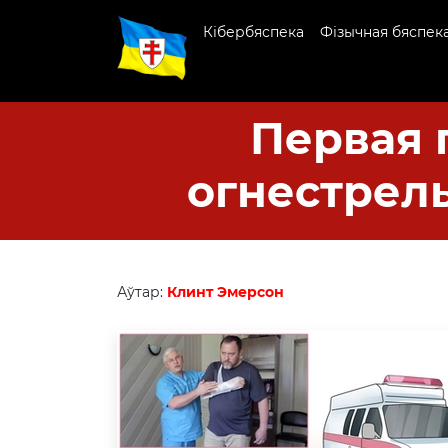
Кібербяспека
Фізычная бяспек
Первая 
огнестрел
Аўтар:
Клинт Эмерсон