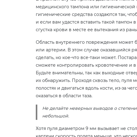
медицинского тампона или гигиенической 
гигиенические средства создаются так, чт
и если вам удастся вставить такой тампон в
сгустка крови в месте ее вытекания из раны
Область внутреннего повреждения может б
или артерии. В этом случае оказавшийся р
сделать, но кое-что все-таки может. Постар
сможете контролировать кровотечение и в ме
Будьте внимательны, так как выходные отвер
их обнаружить. Проходя сквозь тело, пуля 
полостях и двигаться вдоль кости, из-за ч
оказаться в области таза.
Не делайте неверных выводов о степени 
небольшой.
Хотя пуля диаметром 9 мм вызывает не сто
картечи скорость полета меньше, что неско