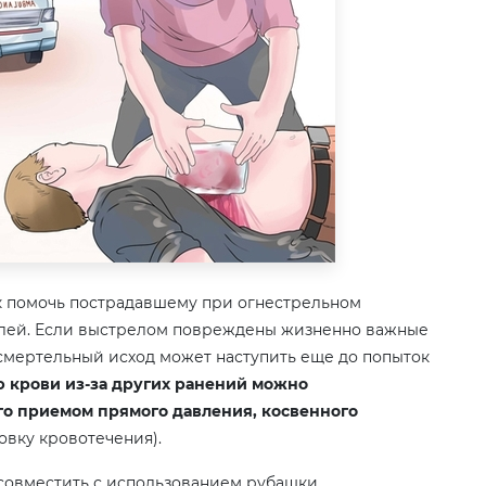
ак помочь пострадавшему при огнестрельном
елей. Если выстрелом повреждены жизненно важные
, смертельный исход может наступить еще до попыток
 крови из-за других ранений можно
го приемом прямого давления, косвенного
овку кровотечения).
совместить с использованием рубашки,