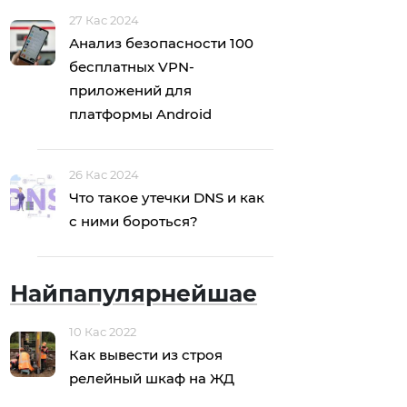
27 Кас 2024
Анализ безопасности 100
бесплатных VPN-
приложений для
платформы Android
26 Кас 2024
Что такое утечки DNS и как
с ними бороться?
Найпапулярнейшае
10 Кас 2022
Как вывести из строя
релейный шкаф на ЖД