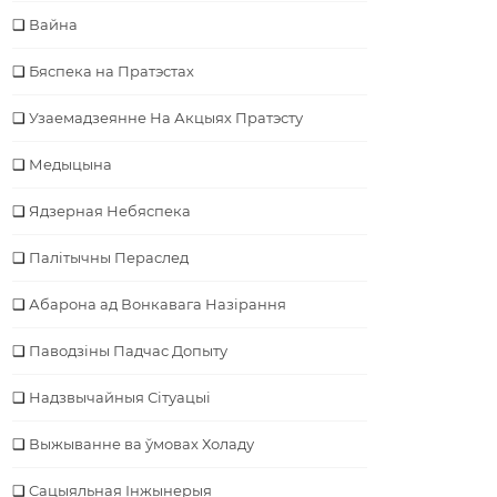
Вайна
Бяспека на Пратэстах
Узаемадзеянне На Акцыях Пратэсту
Медыцына
Ядзерная Небяспека
Палітычны Пераслед
Абарона ад Вонкавага Назірання
Паводзіны Падчас Допыту
Надзвычайныя Сітуацыі
Выжыванне ва ўмовах Холаду
Cацыяльная Інжынерыя