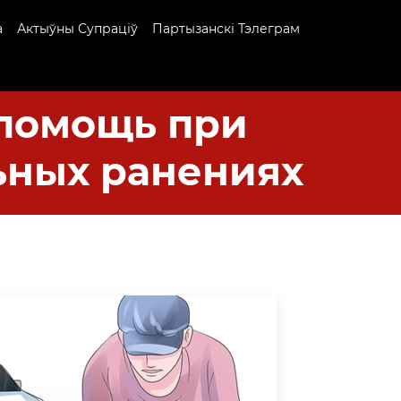
а
Актыўны Супраціў
Партызанскі Тэлеграм
помощь при
ьных ранениях