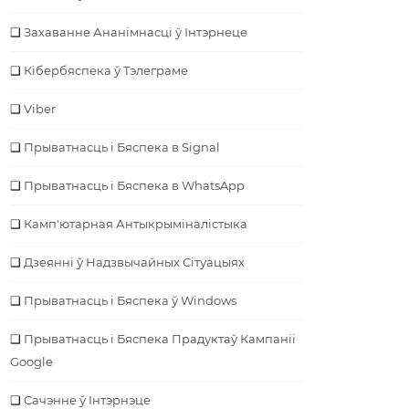
Захаванне Ананімнасці ў Інтэрнеце
Кібербяспека ў Тэлеграме
Viber
Прыватнасць і Бяспека в Signal
Прыватнасць і Бяспека в WhatsApp
Камп'ютарная Антыкрыміналістыка
Дзеянні ў Надзвычайных Сітуацыях
Прыватнасць і Бяспека ў Windows
Прыватнасць і Бяспека Прадуктаў Кампаніі
Google
Сачэнне ў Інтэрнэце