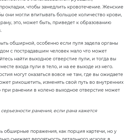
прокладки, чтобы замедлить кровотечение. Женские
обы они могли впитывать большое количество крови,
 рану, это, может быть, приведет к образованию
.
ыть обширной, особенно если пуля задела органы
ядом с пострадавшим человек мало что может
айтесь найти выходное отверстие пули, и тогда вы
сте входа пули в тело, и на ее выходе из него.
стия могут оказаться вовсе не там, где вы ожидаете
может рикошетить, изменять свой путь во внутренних
его при ранении в колено выходное отверстие может
серьезности ранения, если рана кажется
ль обширные поражения, как порция картечи, но у
лько снижает вероятность летального исхода: в