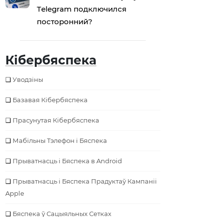
Тelegram подключился
посторонний?
Кібербяспека
Уводзіны
Базавая Кібербяспека
Прасунутая Кібербяспека
Мабільны Тэлефон і Бяспека
Прыватнасць і Бяспека в Android
Прыватнасць і Бяспека Прадуктаў Кампаніі
Apple
Бяспека ў Сацыяльных Сетках