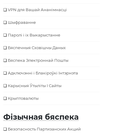
VPN для Вашай Ананімнасці
Шыфраванне
Паролі і іх Выкарыстанне
Бяспечныя Сховішчы Даных
Бяспека Электроннай Пошты
Адключэнні і Блакіроўкі Інтэрнэта
Карысныя Ўтыліты І Сайты
Крыптовалюты
Фізычная бяспека
Безопасность Партизанских Акций