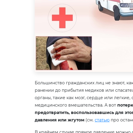
Большинство гражданских лиц не знают, к
ранении до прибытия медиков или спасат
органы, такие как мозг, сердце или легкие
медицинского вмешательства. А вот
потерю
предотвратить, воспользовавшись для это
давления или жгутом
(см.
статью
про остан
В крайнем случае прямое давление можно 