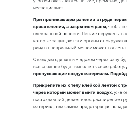
угрозой оказываются легкие, временно, до 
неспециалист.
При проникающем ранении в грудь первы
кровотечения, а закрытием раны
, чтобы н
плевральной полости. Легкие окружены п
которые защищают эти органы от окружающи
рану в плевральный мешок может попасть во
С каждым сделанным вдохом через рану буде
все сложнее будет выполнять свою работу.
пропускающие воздух материалы. Подойду
Прикрепите их к телу клейкой лентой с тре
через который может выйти воздух,
уже о
пострадавший делает вдох, расширение гр
материал, тем самым предотвращая попада