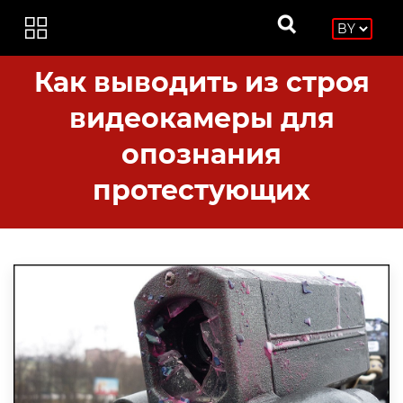
Как выводить из строя
видеокамеры для
опознания
протестующих