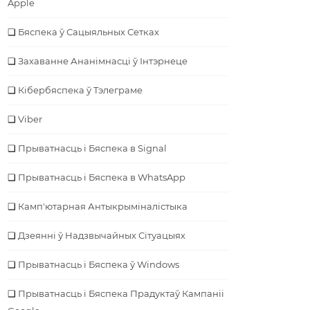
Apple
Бяспека ў Сацыяльных Сетках
Захаванне Ананімнасці ў Інтэрнеце
Кібербяспека ў Тэлеграме
Viber
Прыватнасць і Бяспека в Signal
Прыватнасць і Бяспека в WhatsApp
Камп'ютарная Антыкрыміналістыка
Дзеянні ў Надзвычайных Сітуацыях
Прыватнасць і Бяспека ў Windows
Прыватнасць і Бяспека Прадуктаў Кампаніі