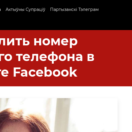
а
Актыўны Супраціў
Партызанскі Тэлеграм
лить номер
о телефона в
е Facebook