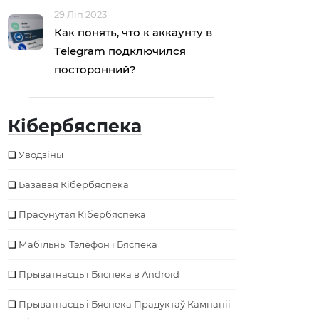
29 Ліп 2023
Как понять, что к аккаунту в
Тelegram подключился
посторонний?
Кібербяспека
Уводзіны
Базавая Кібербяспека
Прасунутая Кібербяспека
Мабільны Тэлефон і Бяспека
Прыватнасць і Бяспека в Android
Прыватнасць і Бяспека Прадуктаў Кампаніі