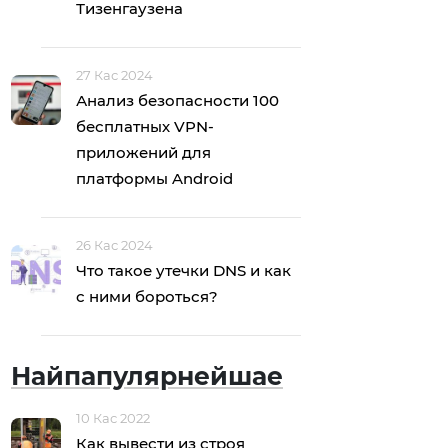
Тизенгаузена
27 Кас 2024
Анализ безопасности 100
бесплатных VPN-
приложений для
платформы Android
26 Кас 2024
Что такое утечки DNS и как
с ними бороться?
Найпапулярнейшае
10 Кас 2022
Как вывести из строя