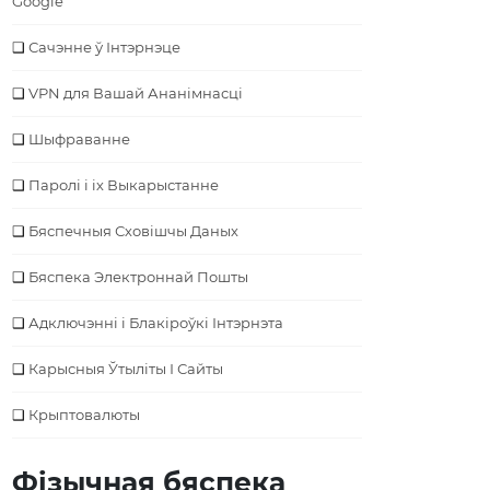
Google
Сачэнне ў Інтэрнэце
VPN для Вашай Ананімнасці
Шыфраванне
Паролі і іх Выкарыстанне
Бяспечныя Сховішчы Даных
Бяспека Электроннай Пошты
Адключэнні і Блакіроўкі Інтэрнэта
Карысныя Ўтыліты І Сайты
Крыптовалюты
Фізычная бяспека