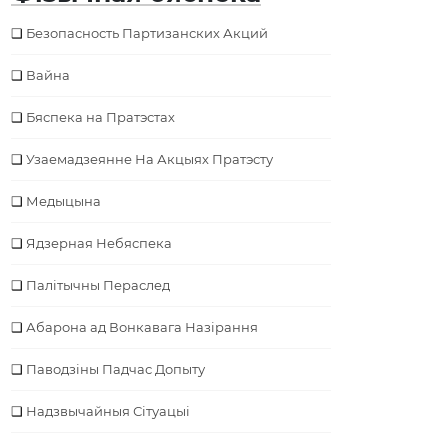
Безопасность Партизанских Акций
Вайна
Бяспека на Пратэстах
Узаемадзеянне На Акцыях Пратэсту
Медыцына
Ядзерная Небяспека
Палітычны Пераслед
Абарона ад Вонкавага Назірання
Паводзіны Падчас Допыту
Надзвычайныя Сітуацыі