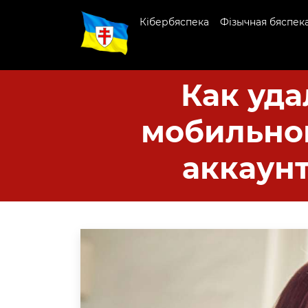
Кібербяспека
Фізычная бяспек
Как уда
мобильног
аккаунт