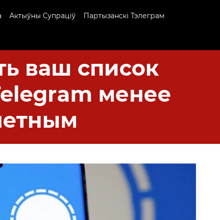
а
Актыўны Супраціў
Партызанскі Тэлеграм
ть ваш список
Telegram менее
метным