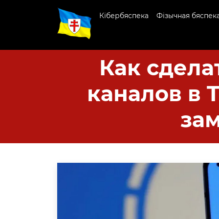
Кібербяспека
Фізычная бяспек
Как сдела
каналов в 
за