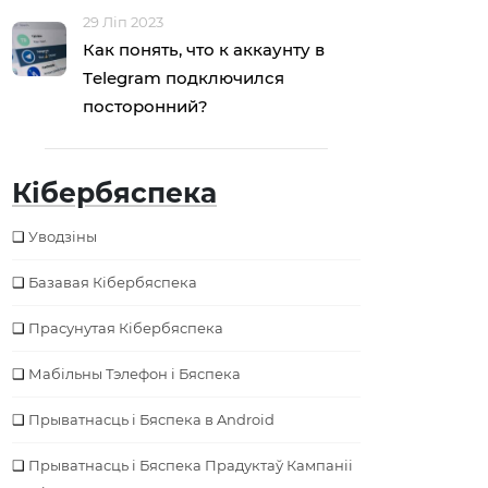
29 Ліп 2023
Как понять, что к аккаунту в
Тelegram подключился
посторонний?
Кібербяспека
Уводзіны
Базавая Кібербяспека
Прасунутая Кібербяспека
Мабільны Тэлефон і Бяспека
Прыватнасць і Бяспека в Android
Прыватнасць і Бяспека Прадуктаў Кампаніі