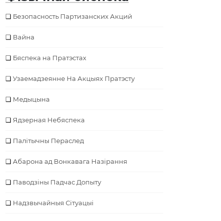
Безопасность Партизанских Акций
Вайна
Бяспека на Пратэстах
Узаемадзеянне На Акцыях Пратэсту
Медыцына
Ядзерная Небяспека
Палітычны Пераслед
Абарона ад Вонкавага Назірання
Паводзіны Падчас Допыту
Надзвычайныя Сітуацыі