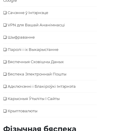
Google
Сачэнне ў Інтэрнэце
VPN для Вашай Ананімнасці
Шыфраванне
Паролі і іх Выкарыстанне
Бяспечныя Сховішчы Даных
Бяспека Электроннай Пошты
Адключэнні і Блакіроўкі Інтэрнэта
Карысныя Ўтыліты І Сайты
Крыптовалюты
Фізычная бяспека