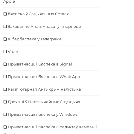
Apple
Бяспека ў Сацыяльных Сетках
Захаванне Ананімнасці ў Інтэрнеце
Кібербяспека ў Тэлеграме
Viber
Прыватнасць і Бяспека в Signal
Прыватнасць і Бяспека в WhatsApp
Камп'ютарная Антыкрыміналістыка
Дзеянні ў Надзвычайных Сітуацыях
Прыватнасць і Бяспека ў Windows
Прыватнасць і Бяспека Прадуктаў Кампаніі