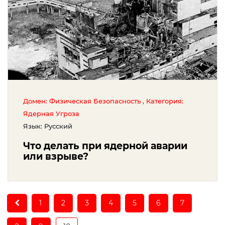
,
Домен: Физическая Безопасность
Категория:
Ядерная Угроза
Язык: Русский
Что делать при ядерной аварии
или взрыве?
1
2
3
4
5
6
7