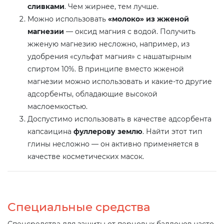
сливками
. Чем жирнее, тем лучше.
Можно использовать
«молоко» из жженой
магнезии
— оксид магния с водой. Получить
жженую магнезию несложно, например, из
удобрения «сульфат магния» с нашатырным
спиртом 10%. В принципе вместо жженой
магнезии можно использовать и какие-то другие
адсорбенты, обладающие высокой
маслоемкостью.
Доспустимо использовать в качестве адсорбента
капсаицина
фуллерову землю
. Найти этот тип
глины несложно — он активно применяется в
качестве косметических масок.
Специальные средства
Спецсредства для защиты от перцовых баллонов часто