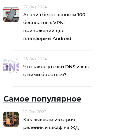
27 Окт 2024
Анализ безопасности 100
бесплатных VPN-
приложений для
платформы Android
26 Окт 2024
Что такое утечки DNS и как
с ними бороться?
Самое популярное
10 Окт 2022
Как вывести из строя
релейный шкаф на ЖД