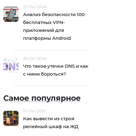
27 Окт 2024
Анализ безопасности 100
бесплатных VPN-
приложений для
платформы Android
26 Окт 2024
Что такое утечки DNS и как
с ними бороться?
Самое популярное
10 Окт 2022
Как вывести из строя
релейный шкаф на ЖД