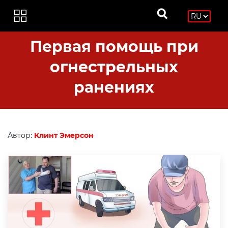
Первая помощь при
огнестрельных
ранениях
Автор:
Клинт Эмерсон