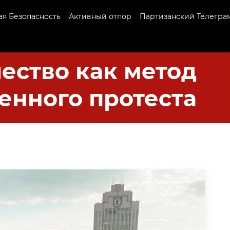
я Безопасность
Активный отпор
Партизанский Телегра
ество как метод
енного протеста