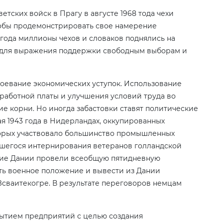
етских войск в Прагу в августе 1968 тода чехи
чтобы продемонстрировать свое намерение
 года миллионы чехов и словаков поднялись на
у для выражения поддержки свободным выборам и
воевание экономических уступок. Использование
работной платы и улучшения условий труда во
ие корни. Но иногда забастовки ставят политические
я 1943 года в Нидерландах, оккупированных
оторых участвовало большинство промышленных
вшегося интернирования ветеранов голландской
очие Дании провели всеобщую пятидневную
ить военное положение и вывести из Дании
Зсваитекогре. В результате переговоров немцам
крытием предприятий с целью создания