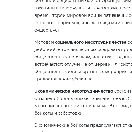
объявили социальный бойкот французским 
заходили в таверну выпить, немецкие посе
время Второй мировой войны датчане широ
«холодного приема», иногда глядя мимо них,
существует.
Методам
социального несотрудничества
с
действий, в том числе отказ следовать п
общественным порядкам, или отказ подчин
встречаются: отлучение от церкви, «лисист
общественных или спортивных мероприятий,
предоставление убежища.
Экономическое несотрудничество
состоит
отношений или в отказе начинать новые. 
многочисленны, чем социальные. Этот вид 
бойкоты и забастовки.
Экономические бойкоты предполагают отка