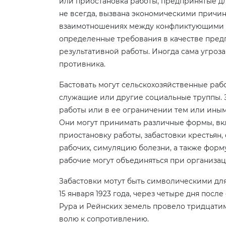
или приостановка работы, предпринятые для
не всегда, вызвана экономическими причин
взаимотношениях между конфликтующими 
определенные требования в качестве пред
результативной работы. Иногда сама угроза
противника.
Бастовать могут сельскохозяйственные рабо
служащие или другие социальные труппы. З
работы или в ее ограничении тем или иным
Они могут принимать различные формы, вк
приостановку работы, забастовки крестьян
рабочих, симуляцию болезни, а также фор
рабочие могут объединяться при организац
Забастовки мотут быть символическими дл
15 января 1923 года, через четыре дня пос
Рура и Рейнских земель провело тридцатим
волю к сопротивлению.