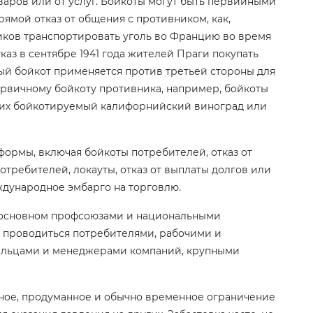
варов или от услуг. Бойкоты могут быть первииными
ямой отказ от общения с противником, как,
ков транспортировать уголь во Францию во время
каз в сентябре 1941 года жителей Праги покупать
ый бойкот применяется против третьей стороны для
первичному бойкоту противника, например, бойкоты
щих бойкотируемый калифорнийский виноград или
ормы, включая бойкоты потребителей, отказ от
требителей, локауты, отказ от выплаты долгов или
ждународное эмбарго на торговлю.
 основном профсоюзами и национальными
 проводиться потребителями, рабочими и
ельцами и менеджерами компаний, крупными
ивное, продуманное и обычно временное ограничение