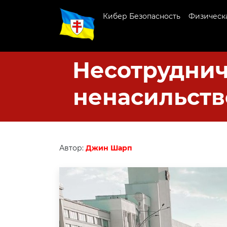
Кибер Безопасность
Физическа
Несотруднич
ненасильств
Автор:
Джин Шарп