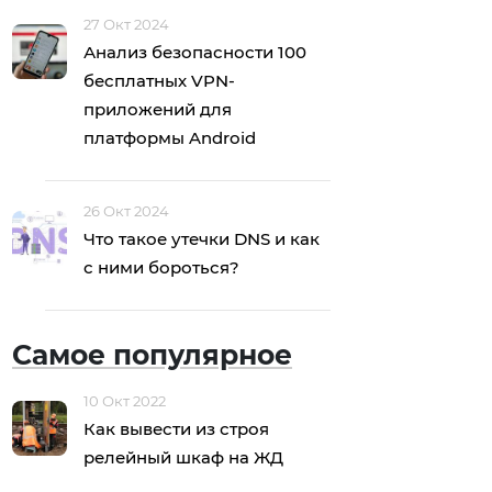
27 Окт 2024
Анализ безопасности 100
бесплатных VPN-
приложений для
платформы Android
26 Окт 2024
Что такое утечки DNS и как
с ними бороться?
Самое популярное
10 Окт 2022
Как вывести из строя
релейный шкаф на ЖД