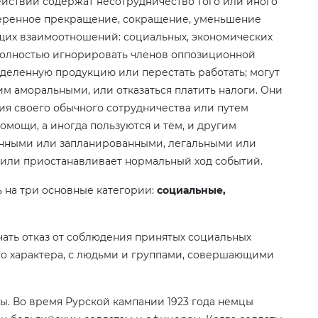
йствий содержат несотрудничество того или иного
меренное прекращение, сокращение, уменьшение
их взаимоотношений: социальных, экономических
 полностью игнорировать членов оппозиционной
еделенную продукцию или перестать работать; могут
им аморальными, или отказаться платить налоги. Они
я своего обычного сотрудничества или путем
омощи, а иногда пользуются и тем, и другим
танными или запланированными, легальными или
 или приостанавливает нормальный ход событий.
 на три основные категории:
социальные,
ать отказ от соблюдения принятых социальных
го характера, с людьми и группами, совершающими
ы. Во время Рурской кампании 1923 года немцы