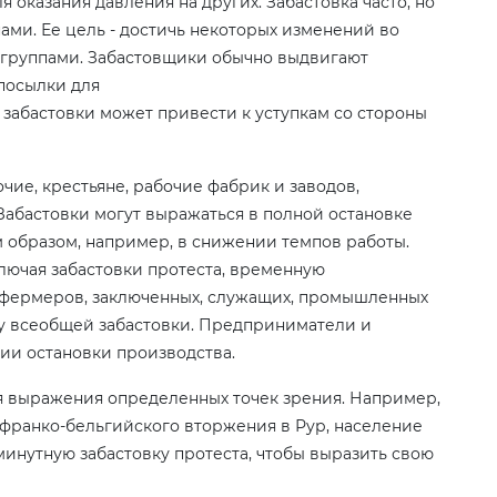
 оказания давления на других. Забастовка часто, но
ами. Ее цель - достичь некоторых изменений во
группами. Забастовщики обычно выдвигают
посылки для
 забастовки может привести к уступкам со стороны
чие, крестьяне, рабочие фабрик и заводов,
абастовки могут выражаться в полной остановке
 образом, например, в снижении темпов работы.
лючая забастовки протеста, временную
, фермеров, заключенных, служащих, промышленных
му всеобщей забастовки. Предприниматели и
ии остановки производства.
я выражения определенных точек зрения. Например,
ле франко-бельгийского вторжения в Рур, население
инутную забастовку протеста, чтобы выразить свою