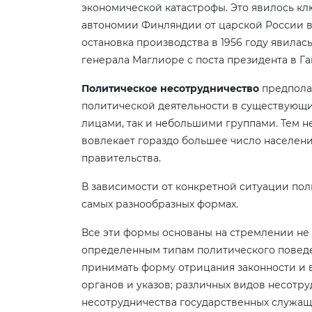
экономической катастрофы. Это явилось к
автономии Финляндии от царской России в 
остановка производства в 1956 году явилас
генерала Маглиоре с поста президента в Га
Политическое несотрудничество
предпола
политической деятельности в существующи
лицами, так и небольшими группами. Тем н
вовлекает гораздо большее число населен
правительства.
В зависимости от конкретной ситуации по
самых разнообразных формах.
Все эти формы основаны на стремлении не 
определенным типам политического повед
принимать форму отрицания законности и в
органов и указов; различных видов несотр
несотрудничества государственных служащи