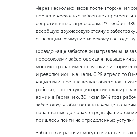
Через несколько часов после вторжения сов
провели несколько забастовок протеста, 
сопротивляться агрессорам. 27 ноября 1989
всеобщую двухчасовую стоячую забастовк
оппозиции коммунистическому господству.
Гораздо чаще забастовки направлены на за
профсоюзами забастовок для повышения за
многих странах имеет глубокие историческ
и революционные цели. С 29 апреля по 8 ма
нацистами, прошла волна забастовок, в к
рабочих, протестующих против планирова
армии в Германию. 30 июня 1944 года раб
забастовку, чтобы заставить немцев отмен
ненавистные датчанам отряды фашистских 
пришлось пойти на определенные уступки.
Забастовки рабочих могут сочетаться с за