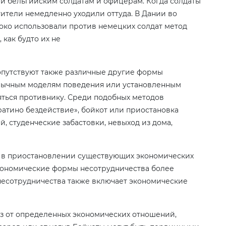
и бельгийским солдатам и офицерам. Когда солдаты
тители немедленно уходили оттуда. В Дании во
ко использовали против немецких солдат метод
 как будто их не
опутствуют также различные другие формы
ривычным моделям поведения или установленным
яться противнику. Среди подобных методов
ратино бездействие», бойкот или приостановка
 студенческие забастовки, невыход из дома,
 в приостановлении существующих экономических
Экономические формы несотрудничества более
несотрудничества также включает экономические
з от определенных экономических отношений,