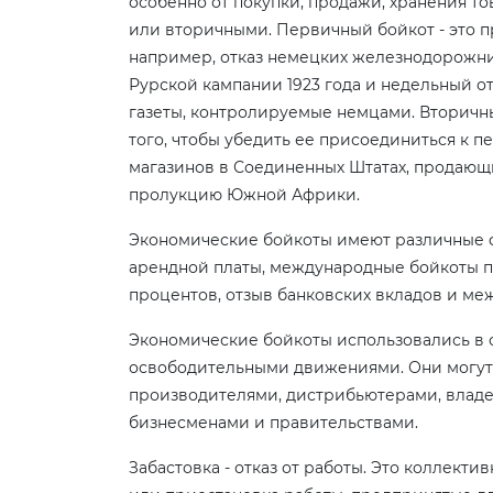
особенно от покупки, продажи, хранения то
или вторичными. Первичный бойкот - это пр
например, отказ немецких железнодорожни
Рурской кампании 1923 года и недельный от
газеты, контролируемые немцами. Вторичн
того, чтобы убедить ее присоединиться к 
магазинов в Соединенных Штатах, продаю
пролукцию Южной Африки.
Экономические бойкоты имеют различные ф
арендной платы, международные бойкоты по
процентов, отзыв банковских вкладов и ме
Экономические бойкоты использовались в
освободительными движениями. Они могут
производителями, дистрибьютерами, влад
бизнесменами и правительствами.
Забастовка - отказ от работы. Это коллект