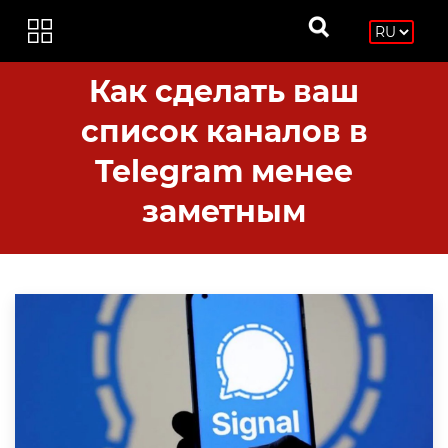
Как сделать ваш
список каналов в
Telegram менее
заметным