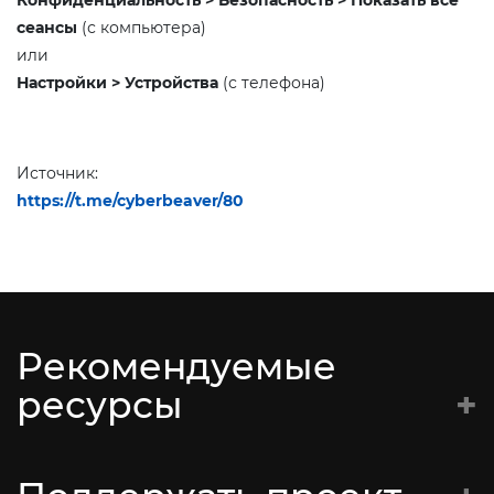
сеансы
(с компьютера)
или
Настройки > Устройства
(с телефона)
Источник:
https://t.me/cyberbeaver/80
Рекомендуемые
ресурсы
Батальён Кастуся Каліноўскага
Супраціў