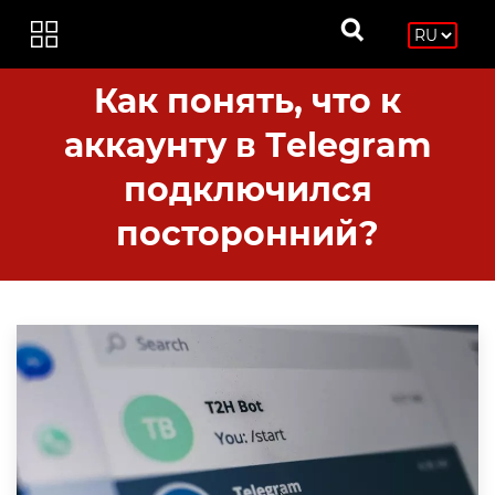
Как понять, что к
аккаунту в Тelegram
подключился
посторонний?