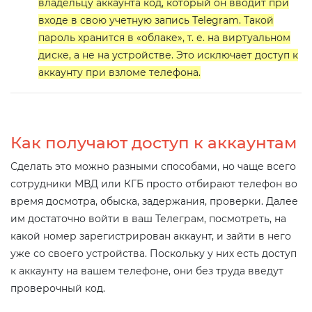
владельцу аккаунта код, который он вводит при
входе в свою учетную запись Тelegram. Такой
пароль хранится в «облаке», т. е. на виртуальном
диске, а не на устройстве. Это исключает доступ к
аккаунту при взломе телефона.
Как получают доступ к аккаунтам
Сделать это можно разными способами, но чаще всего
сотрудники МВД или КГБ просто отбирают телефон во
время досмотра, обыска, задержания, проверки. Далее
им достаточно войти в ваш Телеграм, посмотреть, на
какой номер зарегистрирован аккаунт, и зайти в него
уже со своего устройства. Поскольку у них есть доступ
к аккаунту на вашем телефоне, они без труда введут
проверочный код.