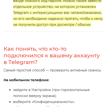
вводе ложного код-пароля. Можно также завести
отдельное устройство, на котором установлен
Telegram с интересующими вас чатами/каналами,
но его необходимо надежно прятать, чтобы к нему
не получили доступ при досмотре / обыске.
Как понять, что кто-то
подключился к вашему аккаунту
в Telegram?
Самый простой способ — проверить активные сеансы.
На мобильном телефоне:
зайдите в Настройки (три горизонтальные
полоски вверху экрана);
выберите «Конфиденциальность»;