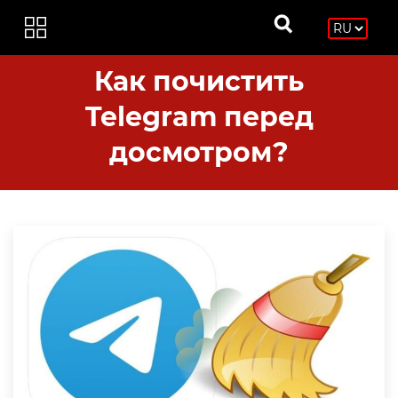
Как почистить
Telegram перед
досмотром?