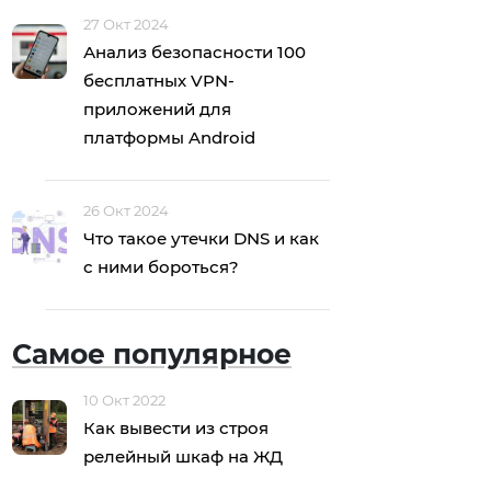
27 Окт 2024
Анализ безопасности 100
бесплатных VPN-
приложений для
платформы Android
26 Окт 2024
Что такое утечки DNS и как
с ними бороться?
Самое популярное
10 Окт 2022
Как вывести из строя
релейный шкаф на ЖД