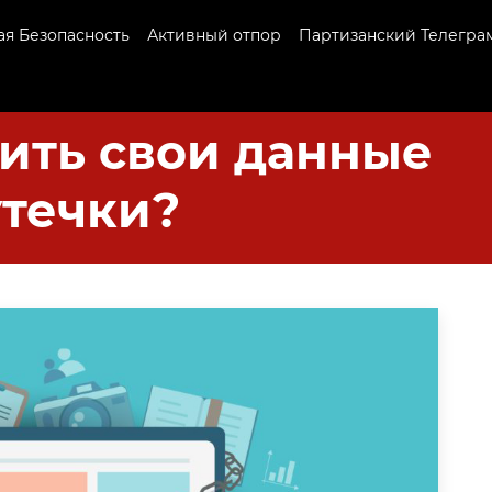
я Безопасность
Активный отпор
Партизанский Телегра
ить свои данные
утечки?