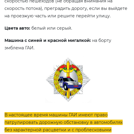
скоростью пешеходов (не обращая внимания на
скорость потока), преградить дорогу, если вы выйдете
на проезжую часть или решите перейти улицу.
Цвета авто:
белый или серый.
Машина с синей и красной мигалкой:
на борту
эмблема ГАИ.
В настоящее время машины ГАИ имеют право
патрулировать дорожную обстановку в автомобилях
без характерной расцветки и с проблесковыми