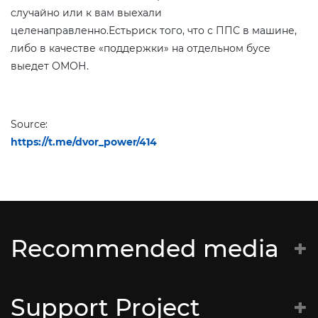
случайно или к вам выехали
целенаправленно.Естьриск того, что с ППС в машине,
либо в качестве «поддержки» на отдельном бусе
выедет ОМОН.
Source:
https://t.me/dvor_power/414
Recommended media
Батальён Кастуся Каліноўскага
Support Project
Супраціў