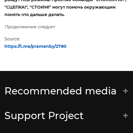
"СЦЕПКА!", "СТОИМ!" могут помочь окружающим
понять что дальше делать.
Продолжение следует
Source:
https://t.me/pramenby/2780
Recommended media
Батальён Кастуся Каліноўскага
Support Project
Супраціў
CyberBeaver – консультации по цифровой
Bitcoin (BTC):
безопасности