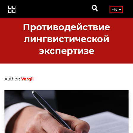
Противодействие
лингвистической
экспертизе
Author:
Vergil