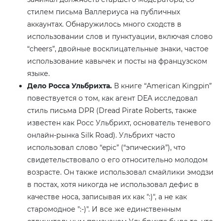
стилем письма Валлериуса на публичных
аккаунтах. Обнаружилось много сходств в
использовании слов и пунктуации, включая слово
“cheers”, двойные восклицательные знаки, частое
использование кавычек и посты на французском
языке.
Дело Росса Ульбрихта.
В книге “American Kingpin”
повествуется о том, как агент DEA исследовал
стиль письма DPR (Dread Pirate Roberts, также
известен как Росс Ульбрихт, основатель теневого
онлайн-рынка Silk Road). Ульбрихт часто
использовал слово “epic” (“эпический”), что
свидетельствовало о его относительно молодом
возрасте. Он также использовал смайлики эмодзи
в постах, хотя никогда не использовал дефис в
качестве носа, записывая их как ":)", а не как
старомодное ":-)". И все же единственным