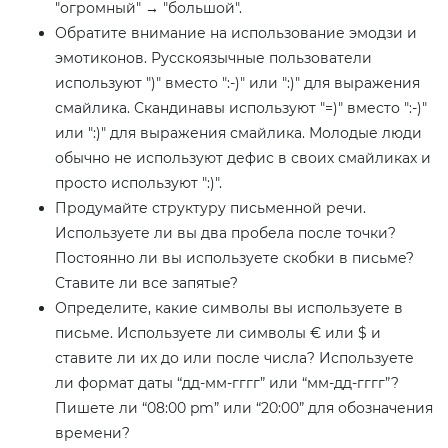
"огромный" → "большой".
Обратите внимание на использование эмодзи и
эмотиконов. Русскоязычные пользователи
используют ")" вместо ":-)" или ":)" для выражения
смайлика. Скандинавы используют "=)" вместо ":-)"
или ":)" для выражения смайлика. Молодые люди
обычно не используют дефис в своих смайликах и
просто используют ":)".
Продумайте структуру письменной речи.
Используете ли вы два пробела после точки?
Постоянно ли вы используете скобки в письме?
Ставите ли все запятые?
Определите, какие символы вы используете в
письме. Используете ли символы € или $ и
ставите ли их до или после числа? Используете
ли формат даты “дд-мм-гггг” или “мм-дд-гггг”?
Пишете ли “08:00 pm” или “20:00” для обозначения
времени?