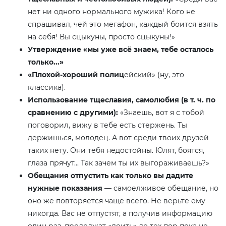
нет ни одного нормального мужика! Кого не
спрашивал, чей это мегафон, каждый боится взять
на себя! Вы сцыкуны, просто сцыкуны!»
Утверждение «мы уже всё знаем, тебе осталось
только...»
«Плохой-хороший полиц
ейский» (ну, это
классика).
Использование тщеславия, самолюбия (в т. ч. по
сравнению с другими):
«Знаешь, вот я с тобой
поговорил, вижу в тебе есть стержень. Ты
держишься, молодец. А вот среди твоих друзей
таких нету. Они тебя недостойны. Юлят, боятся,
глаза прячут... Так зачем ты их выгораживаешь?»
Обещания отпустить как только вы дадите
нужные показания
— самоелживое обещание, но
оно же повторяется чаще всего. Не верьте ему
никогда. Вас не отпустят, а получив информацию
один раз, продолжат «доить» до тех пор пока не