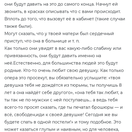
они будут давить на это до самого конца. Начнут ей
звонить, в красках описывать что с вами происходит.
Вплоть до того, что вызовут её в кабинет (такие случаи
также были).
Могут сказать, что у твоей матери был сердечный
приступ, что она в больнице и т. п.
Как только они увидят в вас какую-либо слабину или
привязанность, они будут давить именно на
неё.Естественно, для большинства людей это будут
родные. Кто-то очень любит свою девушку. Как только
опера это просекут, вы обязательно услышите: «твоя
девушка тебя не дождётся из тюрьмы, ты получишь 8
лет а она найдёт себе другого», «она тебя так любит, а
ты так не по-мужски с ней поступаешь... а ведь тебя
всего-то просят сказать, где ты печатал брошюры — и
всё, свободен,иди к своей девушке! Сегодня же вы
будете спать в одной постели!» и тому подобное. Это
может казаться глупым и наивным, но для человека,