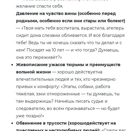
желание спасти себя.
Давление на чувство вины (особенно перед
родными, особенно если они стары или болеют)
— «Твоя мать тебя воспитала, вырастила, атеперь
сидит дома слезами обливается. И всё благодаря
тебе! Ведь ты не хочешь сказать что ты делал и с
кем! Посадят на 10 лет — и что тогда? Думаешь,
она это переживёт?»
Живописание ужасов тюрьмы и преимуществ
вольной жизни
— хорошо действуетна
впечатлительных людей и тех, кто чрезмерно
привык к комфорту: «Этапы, собаки, работа
тяжёлая, зэки отмороженные — ты думаешь, ты
там выдержишь? Начнёшь писать судье и
следователю, во всём признаваться — но будет
уже поздно!»
Обвинение в трусости (хорошодействует на
тщеславных и честолюбивых людей):
«Среди вас