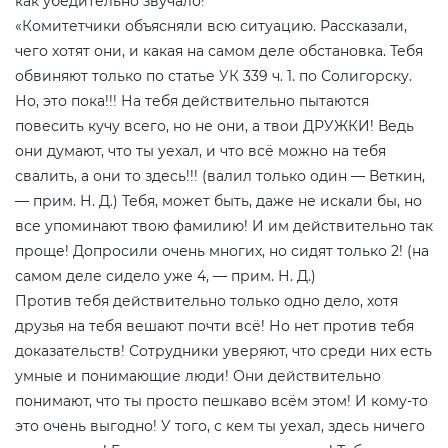
как убедительно звучало!
«Комитетчики объясняли всю ситуацию. Рассказали,
чего хотят они, и какая на самом деле обстановка. Тебя
обвиняют только по статье УК 339 ч. 1. по Солигорску.
Но, это пока!!! На тебя действительно пытаются
повесить кучу всего, но не они, а твои ДРУЖКИ! Ведь
они думают, что ты уехал, и что всё можно на тебя
свалить, а они то здесь!!! (валил только один — Веткин,
— прим. Н. Д.) Тебя, может быть, даже не искали бы, но
все упоминают твою фамилию! И им действительно так
проще! Допросили очень многих, но сидят только 2! (на
самом деле сидело уже 4, — прим. Н. Д.)
Против тебя действительно только одно дело, хотя
друзья на тебя вешают почти всё! Но нет против тебя
доказательств! Сотрудники уверяют, что среди них есть
умные и понимающие люди! Они действительно
понимают, что ты просто пешкаво всём этом! И кому-то
это очень выгодно! У того, с кем ты уехал, здесь ничего