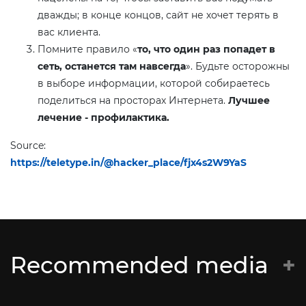
дважды; в конце концов, сайт не хочет терять в
вас клиента.
Помните правило «
то, что один раз попадет в
сеть, останется там навсегда
». Будьте осторожны
в выборе информации, которой собираетесь
поделиться на просторах Интернета.
Лучшее
лечение - профилактика.
Source:
https://teletype.in/@hacker_place/fjx4s2W9YaS
Recommended media
Батальён Кастуся Каліноўскага