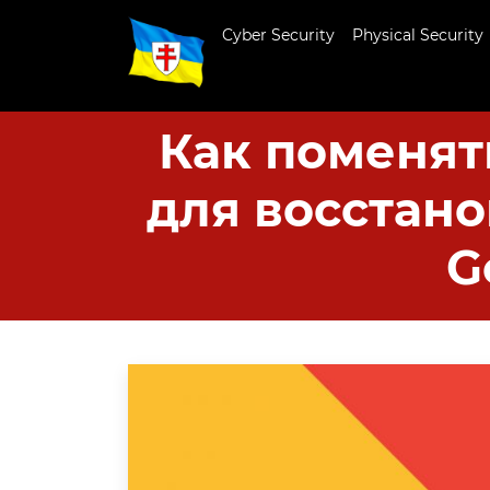
Cyber Security
Physical Security
Как поменят
для восстано
G