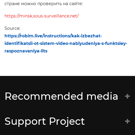
стране можно проверить на сайте:
https://minsk.sous-surveillance.net/
Source:
https://robim.live/instructions/kak-izbezhat-
identifikatsii-ot-sistem-video-nablyudeniya-s-funktsiey-
raspoznavaniya-lits
Recommended media
Батальён Кастуся Каліноўскага
Support Project
Супраціў
CyberBeaver – консультации по цифровой
Bitcoin (BTC):