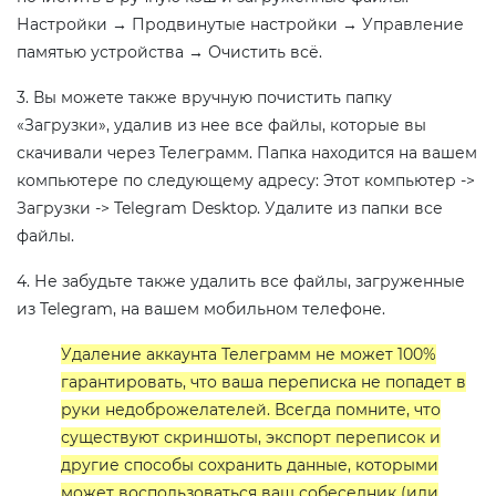
Настройки → Продвинутые настройки → Управление
памятью устройства → Очистить всё.
3. Вы можете также вручную почистить папку
«Загрузки», удалив из нее все файлы, которые вы
скачивали через Телеграмм. Папка находится на вашем
компьютере по следующему адресу: Этот компьютер ->
Загрузки -> Telegram Desktop. Удалите из папки все
файлы.
4. Не забудьте также удалить все файлы, загруженные
из Telegram, на вашем мобильном телефоне.
Удаление аккаунта Телеграмм не может 100%
гарантировать, что ваша переписка не попадет в
руки недоброжелателей. Всегда помните, что
существуют скриншоты, экспорт переписок и
другие способы сохранить данные, которыми
может воспользоваться ваш собеседник (или